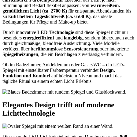
Stimmung und Bedarf flexibel anpassen: von
warmweißem,
gemütlichem Licht (ca. 2700 K)
für entspannte Abendstunden bis
zu
kühl-hellem Tageslichtweiß (ca. 6500 K)
, das ideale
Bedingungen für Pflege und Make-up bietet.
Durch innovative
LED-Technologie
sind diese Spiegel nicht nur
besonders
energieeffizient
und
langlebig
, sondern überzeugen auch
durch gleichmäßige, blendfreie Ausleuchtung. Viele Modelle
verfügen über
berührungslose Sensorsteuerung
oder integrierte
Spiegelheizungen
, die ein Beschlagen zuverlässig verhindern.
Ob im Badezimmer, Ankleideraum oder Gäste-WC – ein LED-
Spiegel mit einstellbarer Farbtemperatur verbindet
Design,
Funktion und Komfort
auf höchstem Niveau und macht das
tägliche Ritual zu einem echten Licht-Erlebnis.
Elegantes Design trifft auf moderne
Lichttechnologie
Dieser runde LED-Lichtspiegel mit einem Durchmesser von
800