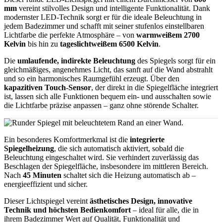
mm
vereint stilvolles Design und intelligente Funktionalität. Dank
modernster LED-Technik sorgt er für die ideale Beleuchtung in
jedem Badezimmer und schafft mit seiner stufenlos einstellbaren
Lichtfarbe die perfekte Atmosphäre – von
warmweißem 2700
Kelvin
bis hin zu
tageslichtweißem 6500 Kelvin
.
Die
umlaufende, indirekte Beleuchtung
des Spiegels sorgt für ein
gleichmäßiges, angenehmes Licht, das sanft auf die Wand abstrahlt
und so ein harmonisches Raumgefühl erzeugt. Über den
kapazitiven Touch-Sensor
, der direkt in die Spiegelfläche integriert
ist, lassen sich alle Funktionen bequem ein- und ausschalten sowie
die Lichtfarbe präzise anpassen – ganz ohne störende Schalter.
Ein besonderes Komfortmerkmal ist die
integrierte
Spiegelheizung
, die sich automatisch aktiviert, sobald die
Beleuchtung eingeschaltet wird. Sie verhindert zuverlässig das
Beschlagen der Spiegelfläche, insbesondere im mittleren Bereich.
Nach
45 Minuten
schaltet sich die Heizung automatisch ab –
energieeffizient und sicher.
Dieser Lichtspiegel vereint
ästhetisches Design, innovative
Technik und höchsten Bedienkomfort
– ideal für alle, die in
ihrem Badezimmer Wert auf Qualität, Funktionalität und